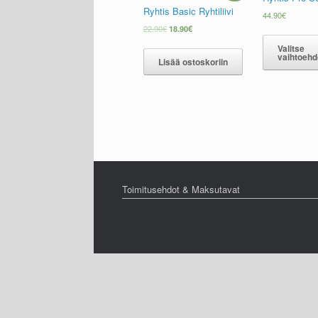
Ryhtis Basic Ryhtiliivi
44.90
€
22.90
€
18.90
€
Valitse
vaihtoehd
Lisää ostoskoriin
Toimitusehdot & Maksutavat