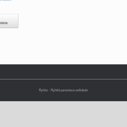
oista
Ryhtis - Ryhtiä parantava selkätuki