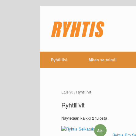
Ryhtiliivi
Miten se toimii
Etusivu
/ Ryhtiliivit
Ryhtiliivit
Näytetään kaikki 2 tulosta
Ale!
Ryhtis Pro Se