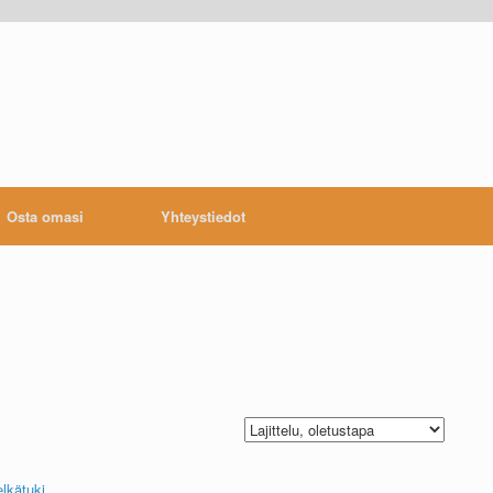
Osta omasi
Yhteystiedot
lkätuki